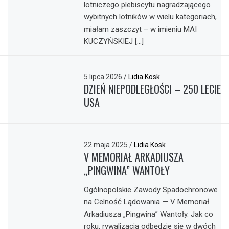
lotniczego plebiscytu nagradzającego
wybitnych lotników w wielu kategoriach,
miałam zaszczyt – w imieniu MAI
KUCZYŃSKIEJ […]
5 lipca 2026
/
Lidia Kosk
DZIEŃ NIEPODLEGŁOŚCI – 250 LECIE
USA
22 maja 2025
/
Lidia Kosk
V MEMORIAŁ ARKADIUSZA
„PINGWINA” WANTOŁY
Ogólnopolskie Zawody Spadochronowe
na Celność Lądowania — V Memoriał
Arkadiusza „Pingwina” Wantoły. Jak co
roku, rywalizacja odbędzie się w dwóch