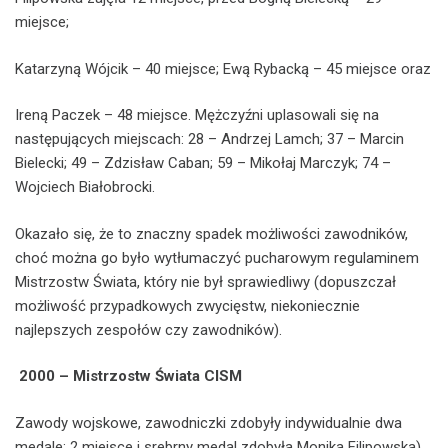
miejsce;
Katarzyną Wójcik – 40 miejsce; Ewą Rybacką – 45 miejsce oraz
Ireną Paczek – 48 miejsce. Mężczyźni uplasowali się na
następujących miejscach: 28 – Andrzej Lamch; 37 – Marcin
Bielecki; 49 – Zdzisław Caban; 59 – Mikołaj Marczyk; 74 –
Wojciech Białobrocki.
Okazało się, że to znaczny spadek możliwości zawodników,
choć można go było wytłumaczyć pucharowym regulaminem
Mistrzostw Świata, który nie był sprawiedliwy (dopuszczał
możliwość przypadkowych zwycięstw, niekoniecznie
najlepszych zespołów czy zawodników).
2000 – Mistrzostw Świata CISM
Zawody wojskowe, zawodniczki zdobyły indywidualnie dwa
medale: 2 miejsce i srebrny medal zdobyła Monika Filipowska)