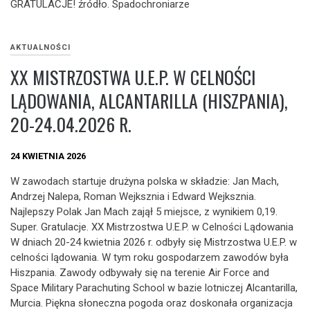
GRATULACJE! źródło. Spadochroniarze
AKTUALNOŚCI
XX MISTRZOSTWA U.E.P. W CELNOŚCI
LĄDOWANIA, ALCANTARILLA (HISZPANIA),
20-24.04.2026 R.
24 KWIETNIA 2026
W zawodach startuje drużyna polska w składzie: Jan Mach,
Andrzej Nalepa, Roman Wejksznia i Edward Wejksznia.
Najlepszy Polak Jan Mach zajął 5 miejsce, z wynikiem 0,19.
Super. Gratulacje. XX Mistrzostwa U.E.P. w Celności Lądowania
W dniach 20-24 kwietnia 2026 r. odbyły się Mistrzostwa U.E.P. w
celności lądowania. W tym roku gospodarzem zawodów była
Hiszpania. Zawody odbywały się na terenie Air Force and
Space Military Parachuting School w bazie lotniczej Alcantarilla,
Murcia. Piękna słoneczna pogoda oraz doskonała organizacja