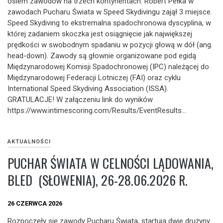
osiem zawodów na trzech kontynentach. Robert Pełka w
zawodach Pucharu Świata w Speed Skydivingu zajął 3 miejsce.
Speed Skydiving to ekstremalna spadochronowa dyscyplina, w
której zadaniem skoczka jest osiągnięcie jak największej
prędkości w swobodnym spadaniu w pozycji głową w dół (ang.
head-down). Zawody są głownie organizowane pod egidą
Międzynarodowej Komisji Spadochronowej (IPC) należącej do
Międzynarodowej Federacji Lotniczej (FAI) oraz cyklu
International Speed Skydiving Association (ISSA).
GRATULACJE! W załączeniu link do wyników
https://www.intimescoring.com/Results/EventResults…
AKTUALNOŚCI
PUCHAR ŚWIATA W CELNOŚCI LĄDOWANIA,
BLED (SŁOWENIA), 26-28.06.2026 R.
26 CZERWCA 2026
Rozpoczęły się zawody Pucharu Świata, startują dwie drużyny