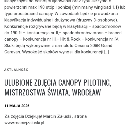
klasycznymi do celności lądowania oraz typu skrzydło o
powierzchni max 190 stóp i poniżej (minimalny wingload 1,1) lub
typu crossbraced canopy. W zawodach będzie prowadzona
klasyfikacja indywidualna i drużynowa (drużyny 3-osobowe).
Konkurencje rozgrywane będą w klasyfikacji:– spadochronów
do 190 ft – konkurencja nr II,– spadochronów cross – braced
canopy – konkurencja nr III,– Hit & Rock – konkurencja nr IV.
Skoki będą wykonywane z samolotu Cessna 208B Grand
Caravan. Wysokość skoków wynosi: dla konkurencji […]
AKTUALNOŚCI
ULUBIONE ZDJĘCIA CANOPY PILOTING,
MISTRZOSTWA ŚWIATA, WROCŁAW
11 MAJA 2026
Za zdjęcia Dziękuję! Marcin Załuski , strona
www.maciejzaluski.pl