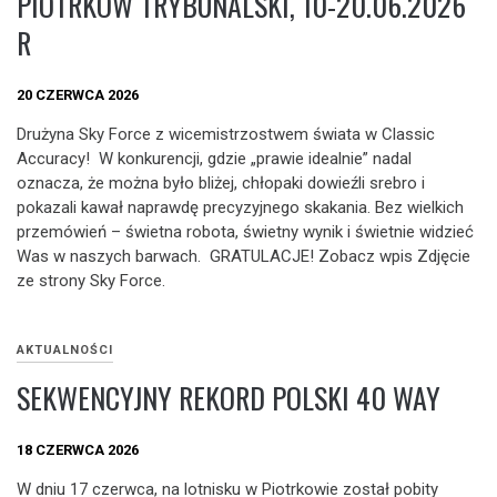
PIOTRKÓW TRYBUNALSKI, 10-20.06.2026
R
20 CZERWCA 2026
Drużyna Sky Force z wicemistrzostwem świata w Classic
Accuracy! W konkurencji, gdzie „prawie idealnie” nadal
oznacza, że można było bliżej, chłopaki dowieźli srebro i
pokazali kawał naprawdę precyzyjnego skakania. Bez wielkich
przemówień – świetna robota, świetny wynik i świetnie widzieć
Was w naszych barwach. GRATULACJE! Zobacz wpis Zdjęcie
ze strony Sky Force.
AKTUALNOŚCI
SEKWENCYJNY REKORD POLSKI 40 WAY
18 CZERWCA 2026
W dniu 17 czerwca, na lotnisku w Piotrkowie został pobity