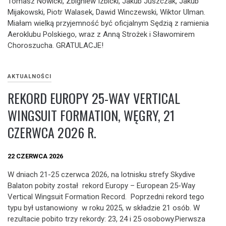
Tomasz Nowicki, Zbigniew Izbicki, Jakub Juszczak, Jakub
Mijakowski, Piotr Walasek, Dawid Winczewski, Wiktor Ulman.
Miałam wielką przyjemność być oficjalnym Sędzią z ramienia
Aeroklubu Polskiego, wraz z Anną Strożek i Sławomirem
Choroszucha. GRATULACJE!
AKTUALNOŚCI
REKORD EUROPY 25-WAY VERTICAL
WINGSUIT FORMATION, WĘGRY, 21
CZERWCA 2026 R.
22 CZERWCA 2026
W dniach 21-25 czerwca 2026, na lotnisku strefy Skydive
Balaton pobity został rekord Europy – European 25-Way
Vertical Wingsuit Formation Record. Poprzedni rekord tego
typu był ustanowiony w roku 2025, w składzie 21 osób. W
rezultacie pobito trzy rekordy: 23, 24 i 25 osobowy.Pierwsza