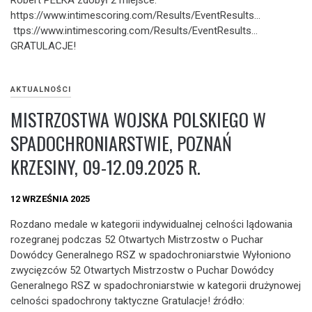
Robert PEŁKA zdobył 2 miejsce.
https://www.intimescoring.com/Results/EventResults…
ttps://www.intimescoring.com/Results/EventResults…
GRATULACJE!
AKTUALNOŚCI
MISTRZOSTWA WOJSKA POLSKIEGO W
SPADOCHRONIARSTWIE, POZNAŃ
KRZESINY, 09-12.09.2025 R.
12 WRZEŚNIA 2025
Rozdano medale w kategorii indywidualnej celności lądowania
rozegranej podczas 52 Otwartych Mistrzostw o Puchar
Dowódcy Generalnego RSZ w spadochroniarstwie Wyłoniono
zwycięzców 52 Otwartych Mistrzostw o Puchar Dowódcy
Generalnego RSZ w spadochroniarstwie w kategorii drużynowej
celności spadochrony taktyczne Gratulacje! źródło: