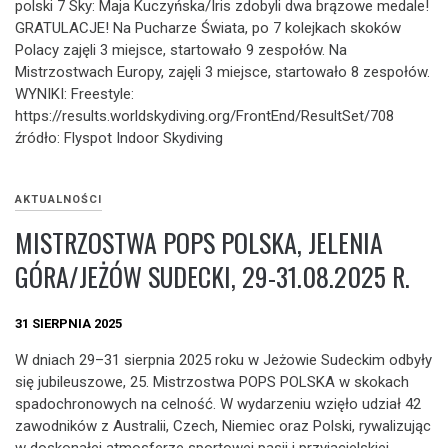
polski 7 Sky: Maja Kuczyńska/Iris zdobyli dwa brązowe medale!
GRATULACJE! Na Pucharze Świata, po 7 kolejkach skoków
Polacy zajęli 3 miejsce, startowało 9 zespołów. Na
Mistrzostwach Europy, zajęli 3 miejsce, startowało 8 zespołów.
WYNIKI: Freestyle:
https://results.worldskydiving.org/FrontEnd/ResultSet/708
źródło: Flyspot Indoor Skydiving
AKTUALNOŚCI
MISTRZOSTWA POPS POLSKA, JELENIA
GÓRA/JEŻÓW SUDECKI, 29-31.08.2025 R.
31 SIERPNIA 2025
W dniach 29–31 sierpnia 2025 roku w Jeżowie Sudeckim odbyły
się jubileuszowe, 25. Mistrzostwa POPS POLSKA w skokach
spadochronowych na celność. W wydarzeniu wzięło udział 42
zawodników z Australii, Czech, Niemiec oraz Polski, rywalizując
w doskonałej atmosferze sportowej pasji i przyjacielskiej