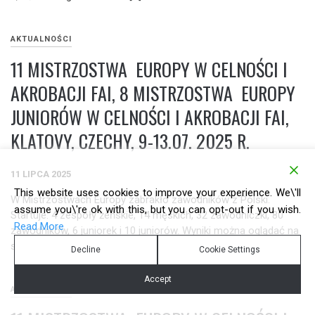
AKTUALNOŚCI
11 MISTRZOSTWA EUROPY W CELNOŚCI I
AKROBACJI FAI, 8 MISTRZOSTWA EUROPY
JUNIORÓW W CELNOŚCI I AKROBACJI FAI,
KLATOVY, CZECHY, 9-13.07. 2025 R.
11 LIPCA 2025
This website uses cookies to improve your experience. We\'ll
W Mistrzostwach Europy zabrakło zawodników z Polski.
assume you\'re ok with this, but you can opt-out if you wish.
Startuje: 4 zespoły żeńskie, 14 męskich, 32 zawodniczki, 80
Read More
zawodników, 6 juniorek i 10 juniorów. Wyniki można oglądać na
stronie ISC/FAI
Decline
Cookie Settings
Accept
AKTUALNOŚCI