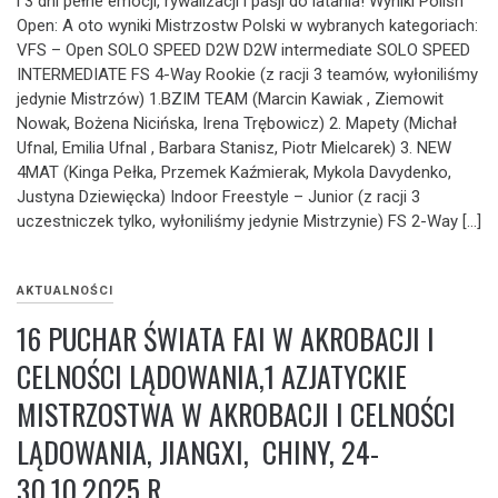
i 3 dni pełne emocji, rywalizacji i pasji do latania! Wyniki Polish
Open: A oto wyniki Mistrzostw Polski w wybranych kategoriach:
VFS – Open SOLO SPEED D2W D2W intermediate SOLO SPEED
INTERMEDIATE FS 4-Way Rookie (z racji 3 teamów, wyłoniliśmy
jedynie Mistrzów) 1.BZIM TEAM (Marcin Kawiak , Ziemowit
Nowak, Bożena Nicińska, Irena Trębowicz) 2. Mapety (Michał
Ufnal, Emilia Ufnal , Barbara Stanisz, Piotr Mielcarek) 3. NEW
4MAT (Kinga Pełka, Przemek Kaźmierak, Mykola Davydenko,
Justyna Dziewięcka) Indoor Freestyle – Junior (z racji 3
uczestniczek tylko, wyłoniliśmy jedynie Mistrzynie) FS 2-Way […]
AKTUALNOŚCI
16 PUCHAR ŚWIATA FAI W AKROBACJI I
CELNOŚCI LĄDOWANIA,1 AZJATYCKIE
MISTRZOSTWA W AKROBACJI I CELNOŚCI
LĄDOWANIA, JIANGXI, CHINY, 24-
30.10.2025 R.