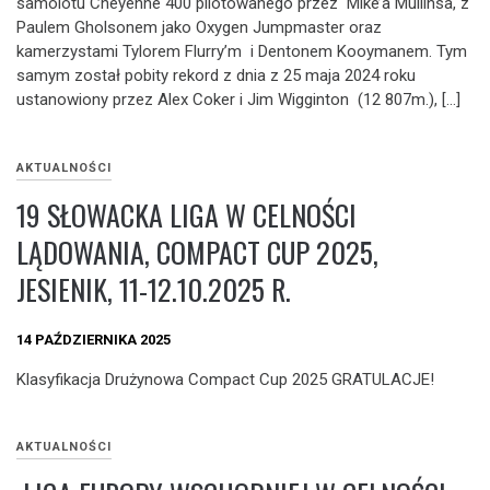
samolotu Cheyenne 400 pilotowanego przez Mike’a Mullinsa, z
Paulem Gholsonem jako Oxygen Jumpmaster oraz
kamerzystami Tylorem Flurry’m i Dentonem Kooymanem. Tym
samym został pobity rekord z dnia z 25 maja 2024 roku
ustanowiony przez Alex Coker i Jim Wigginton (12 807m.), […]
AKTUALNOŚCI
19 SŁOWACKA LIGA W CELNOŚCI
LĄDOWANIA, COMPACT CUP 2025,
JESIENIK, 11-12.10.2025 R.
14 PAŹDZIERNIKA 2025
Klasyfikacja Drużynowa Compact Cup 2025 GRATULACJE!
AKTUALNOŚCI