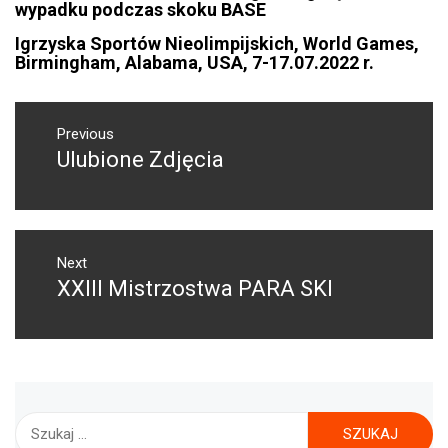
wypadku podczas skoku BASE
Igrzyska Sportów Nieolimpijskich, World Games,
Birmingham, Alabama, USA, 7-17.07.2022 r.
NAWIGACJA
WPISU
Previous
Ulubione Zdjęcia
Previous
post:
Next
XXIII Mistrzostwa PARA SKI
Next
post:
Szukaj: