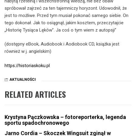
nabytą rzetelną i wszechstronną wiedzą, nie bez obaw
spróbował zajrzeć za ten tajemniczy horyzont. Udowodnił, że
jest to możliwe. Przed tym musiał pokonać samego siebie. On
tego dokonał. Jak to osiągnął, jakim kosztem, przeczytajcie
„Historię Tysiąca Lęków”. Ja coś o tym wiem z autopsji”
(dostępny eBook, Audiobook i Aodiobook CD, książka jest
również w j. angielskim)
https://historiaskoku.pl
AKTUALNOŚCI
RELATED ARTICLES
Krystyna Pączkowska – fotoreporterka, legenda
sportu spadochronowego
Jarno Cordia – Skoczek Wingsuit zginął w