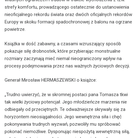
strefy komfortu, prowadzącego ostatecznie do ustanowienia
nieoficjalnego rekordu świata oraz dwóch oficjalnych rekordów
Europy w skoku formacji spadochronowej z balonu na ogrzane
powietrze.
Książka w dość zabawny, a czasami wzruszający sposób
pokazuje siłę drobnostek, które przybierając monstrualne
rozmiary zaczynają mieć niemal nieograniczony wpływ na
procesy podejmowania przez nas ważnych życiowych decyzji.
Generał Mirosław HERMASZEWSKI o książce:
„Trudno uwierzyć, że w skromnej postaci pana Tomasza tkwi
tak wielki życiowy potencjał. Jego młodzieńcze marzenia nie
odbiegały od przeciętnych. Te odważniejsze skrywały się za
horyzontem nieosiągalności. Jego wewnętrzna siła i chęć
pokonywania trudnych wyzwań, pozwoliły mu spróbować
pokonać niemożliwe. Dysponując niespożytą wewnętrzną siłą,