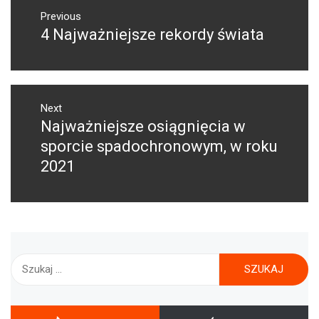
NAWIGACJA
WPISU
Previous
4 Najważniejsze rekordy świata
Previous
post:
Next
Najważniejsze osiągnięcia w
Next
post:
sporcie spadochronowym, w roku
2021
Szukaj: