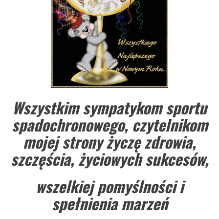
Wszystkim sympatykom sportu
spadochronowego, czytelnikom
mojej strony życzę zdrowia,
szcz
ęś
cia,
ż
yciowych sukces
ó
w,
wszelkiej pomy
ś
lno
ś
ci i
spe
ł
nienia marze
ń