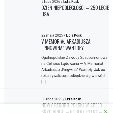
5 lipca 2026
/
Lidia Kosk
DZIEŃ NIEPODLEGŁOŚCI – 250 LECIE
USA
22 maja 2025
/
Lidia Kosk
V MEMORIAŁ ARKADIUSZA
„PINGWINA” WANTOŁY
Ogólnopolskie Zawody Spadochronowe
na Celność Lądowania — V Memoriał
Arkadiusza „Pingwina” Wantoły. Jak co
roku, rywalizacja odbędzie się w dwóch
[…]
30 lipca 2025
/
Lidia Kosk
NOWY REKORD POLSKI W SPEED
SKYDIVINGU – ROBERT PEŁKA –