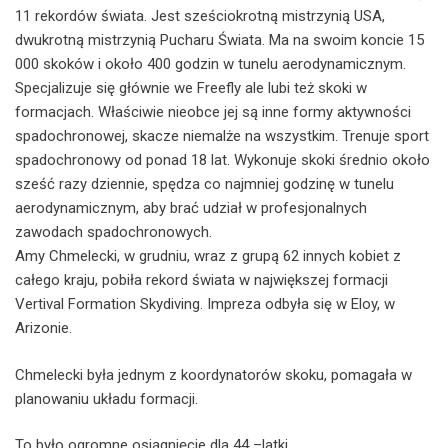
11 rekordów świata. Jest sześciokrotną mistrzynią USA,
dwukrotną mistrzynią Pucharu Świata. Ma na swoim koncie 15
000 skoków i około 400 godzin w tunelu aerodynamicznym.
Specjalizuje się głównie we Freefly ale lubi też skoki w
formacjach. Właściwie nieobce jej są inne formy aktywności
spadochronowej, skacze niemalże na wszystkim. Trenuje sport
spadochronowy od ponad 18 lat. Wykonuje skoki średnio około
sześć razy dziennie, spędza co najmniej godzinę w tunelu
aerodynamicznym, aby brać udział w profesjonalnych
zawodach spadochronowych.
Amy Chmelecki, w grudniu, wraz z grupą 62 innych kobiet z
całego kraju, pobiła rekord świata w największej formacji
Vertival Formation Skydiving. Impreza odbyła się w Eloy, w
Arizonie.
Chmelecki była jednym z koordynatorów skoku, pomagała w
planowaniu układu formacji.
To było ogromne osiągnięcie dla 44 –latki.