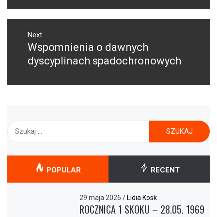
Next
Wspomnienia o dawnych
Next
post:
dyscyplinach spadochronowych
Szukaj:
POPULAR
RECENT
29 maja 2026
/
Lidia Kosk
ROCZNICA 1 SKOKU – 28.05. 1969