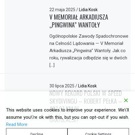
22 maja 2025
/
Lidia Kosk
V MEMORIAŁ ARKADIUSZA
„PINGWINA” WANTOŁY
Ogólnopolskie Zawody Spadochronowe
na Celność Lądowania — V Memoriał
Arkadiusza „Pingwina” Wantoły. Jak co
roku, rywalizacja odbędzie się w dwóch
[…]
30 lipca 2025
/
Lidia Kosk
NOWY REKORD POLSKI W SPEED
SKYDIVINGU – ROBERT PEŁKA –
497,97 KM/H
This website uses cookies to improve your experience. We\'ll
assume you\'re ok with this, but you can opt-out if you wish.
GRATULACJE!
Read More
Decline
Cookie Settings