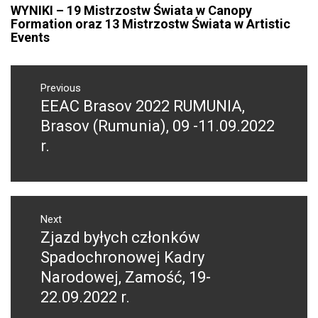
WYNIKI – 19 Mistrzostw Świata w Canopy
Formation oraz 13 Mistrzostw Świata w Artistic
Events
NAWIGACJA
WPISU
Previous
EEAC Brasov 2022 RUMUNIA,
Previous
post:
Brasov (Rumunia), 09 -11.09.2022
r.
Next
Zjazd byłych członków
Next
post:
Spadochronowej Kadry
Narodowej, Zamość, 19-
22.09.2022 r.