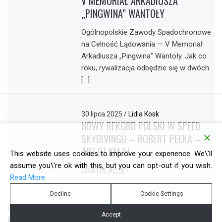
V MEMORIAŁ ARKADIUSZA
„PINGWINA” WANTOŁY
Ogólnopolskie Zawody Spadochronowe
na Celność Lądowania — V Memoriał
Arkadiusza „Pingwina” Wantoły. Jak co
roku, rywalizacja odbędzie się w dwóch
[…]
30 lipca 2025
/
Lidia Kosk
NOWY REKORD POLSKI W SPEED
SKYDIVINGU – ROBERT PEŁKA –
497,97 KM/H
This website uses cookies to improve your experience. We\'ll
assume you\'re ok with this, but you can opt-out if you wish.
GRATULACJE!
Read More
Decline
Cookie Settings
COPYRIGHT © ALL RIGHTS RESERVED.
REALIZACJA:
Accept
STUDIO PIKSEL