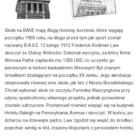
Skoki na BASE mają długą historię, korzenie, które sięgają
początku 1900 roku, na długo przed tym jak sport został
nazwany B.A.S.E. 12 lutego 1912 Frederick Rodman Law
skoczył ze Statuy Wolności. Dokonał wyczynu, za który firma
filmowa Pathe zapłaciła mu 1500 USD, co uczyniło go
pierwszym w historii kaskaderem filmowym! Był znanym
śmiałkiem działającym na początku XX wieku. Jego akrobacje
obejmowały również inne skoki, jak ten z Mostu Brooklińskiego.
Chciał wykonać skok ze szczytu Pomnika Waszyngtona przy
użyciu spadochronu własnego projektu, jednak pozwolenie
zostało odrzucone. Postanowił również wspiąć się na budynek
Hotelu Raleigh na Pennsylvania Avenue i skoczyć. W końcu, po
dotarciu na dziewiąte piętro, Law zgodził się wejść do środka i
pojechać windą w dół, zrażony kłopotami z personelem hotelu.