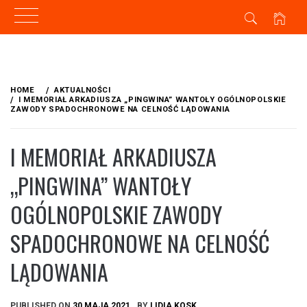
Skip
to
HOME
AKTUALNOŚCI
content
I MEMORIAŁ ARKADIUSZA „PINGWINA” WANTOŁY OGÓLNOPOLSKIE
ZAWODY SPADOCHRONOWE NA CELNOŚĆ LĄDOWANIA
I MEMORIAŁ ARKADIUSZA
„PINGWINA” WANTOŁY
OGÓLNOPOLSKIE ZAWODY
SPADOCHRONOWE NA CELNOŚĆ
LĄDOWANIA
PUBLISHED ON
30 MAJA 2021
BY
LIDIA KOSK