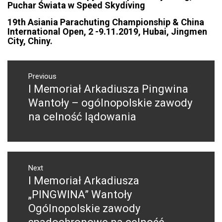
Puchar Świata w Speed Skydiving
19th Asiania Parachuting Championship & China
International Open, 2 -9.11.2019, Hubai, Jingmen
City, Chiny.
NAWIGACJA
WPISU
Previous
I Memoriał Arkadiusza Pingwina
Previous
post:
Wantoły – ogólnopolskie zawody
na celność lądowania
Next
I Memoriał Arkadiusza
Next
post:
„PINGWINA” Wantoły
Ogólnopolskie zawody