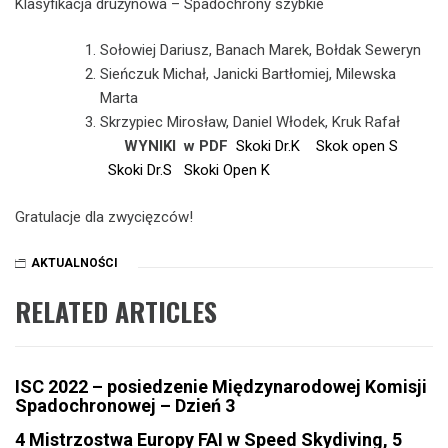
Klasyfikacja drużynowa – Spadochrony szybkie
Sołowiej Dariusz, Banach Marek, Bołdak Seweryn
Sieńczuk Michał, Janicki Bartłomiej, Milewska
Marta
Skrzypiec Mirosław, Daniel Włodek, Kruk Rafał
WYNIKI w PDF
Skoki Dr.K
Skok open S
Skoki Dr.S
Skoki Open K
Gratulacje dla zwycięzców!
AKTUALNOŚCI
RELATED ARTICLES
ISC 2022 – posiedzenie Międzynarodowej Komisji
Spadochronowej – Dzień 3
4 Mistrzostwa Europy FAI w Speed Skydiving, 5