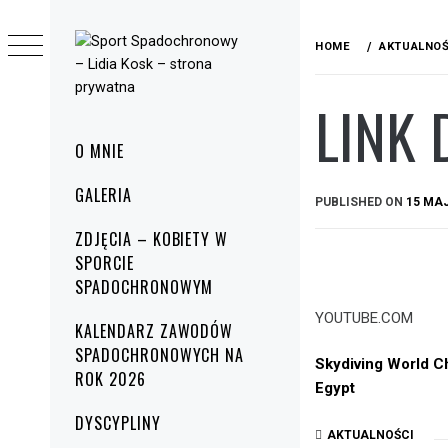
Skip
to
HOME
AKTUALNOŚ
content
LINK 
SPORT
WYNIKI ZAWODÓW (MISTRZOSTW
SPADOCHRONOWY
ŚWIATA, EUROPY), REKORDY
Primary
O MNIE
SPADOCHRONOWE, ZESTAWIENIE
Menu
– LIDIA KOSK –
ZDOBYTYCH MEDALI PRZEZ POLSKICH
GALERIA
ZAWODNIKÓW, KRÓTKIE BIOGRAFIE
PUBLISHED ON
15 MAJ
STRONA
NAJLEPSZYCH SPORTOWCÓW, ZDJĘCIA,
LINKI DO CIEKAWYCH FILMÓW
ZDJĘCIA – KOBIETY W
PRYWATNA
SPADOCHRONOWYCH.
SPORCIE
SPADOCHRONOWYM
YOUTUBE.COM
KALENDARZ ZAWODÓW
SPADOCHRONOWYCH NA
Skydiving World Ch
ROK 2026
Egypt
DYSCYPLINY
AKTUALNOŚCI