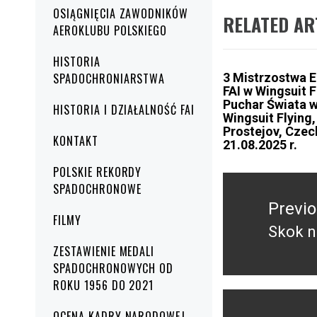
OSIĄGNIĘCIA ZAWODNIKÓW
RELATED AR
AEROKLUBU POLSKIEGO
HISTORIA
SPADOCHRONIARSTWA
3 Mistrzostwa 
FAI w Wingsuit F
Puchar Świata 
HISTORIA I DZIAŁALNOŚĆ FAI
Wingsuit Flying,
Prostejov, Czec
KONTAKT
21.08.2025 r.
POLSKIE REKORDY
NAWIGACJA
SPADOCHRONOWE
WPISU
Previ
FILMY
Skok n
Previ
ZESTAWIENIE MEDALI
post:
SPADOCHRONOWYCH OD
ROKU 1956 DO 2021
OCENA KADRY NARODOWEJ