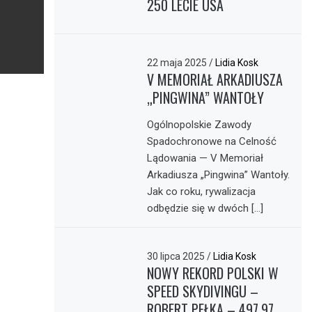
250 LECIE USA
22 maja 2025
/
Lidia Kosk
V MEMORIAŁ ARKADIUSZA
„PINGWINA” WANTOŁY
Ogólnopolskie Zawody
Spadochronowe na Celność
Lądowania — V Memoriał
Arkadiusza „Pingwina” Wantoły.
Jak co roku, rywalizacja
odbędzie się w dwóch […]
30 lipca 2025
/
Lidia Kosk
NOWY REKORD POLSKI W
SPEED SKYDIVINGU –
ROBERT PEŁKA – 497,97