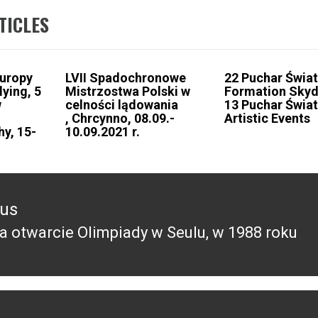
TICLES
Europy
LVII Spadochronowe
22 Puchar Świa
lying, 5
Mistrzostwa Polski w
Formation Skyd
w
celności lądowania
13 Puchar Świa
, Chrcynno, 08.09.-
Artistic Events
hy, 15-
10.09.2021 r.
ous
a otwarcie Olimpiady w Seulu, w 1988 roku
ous