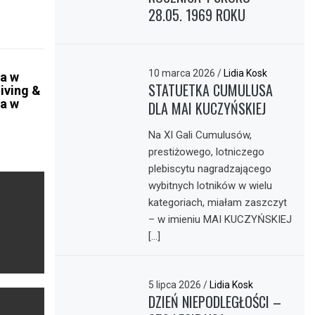
28.05. 1969 ROKU
10 marca 2026
/
Lidia Kosk
ta w
STATUETKA CUMULUSA
iving &
ta w
DLA MAI KUCZYŃSKIEJ
Na XI Gali Cumulusów,
prestiżowego, lotniczego
plebiscytu nagradzającego
wybitnych lotników w wielu
kategoriach, miałam zaszczyt
– w imieniu MAI KUCZYŃSKIEJ
[…]
5 lipca 2026
/
Lidia Kosk
DZIEŃ NIEPODLEGŁOŚCI –