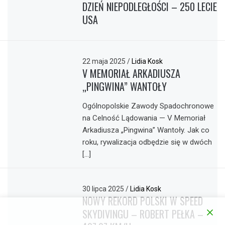
DZIEŃ NIEPODLEGŁOŚCI – 250 LECIE
USA
22 maja 2025
/
Lidia Kosk
V MEMORIAŁ ARKADIUSZA
„PINGWINA” WANTOŁY
Ogólnopolskie Zawody Spadochronowe
na Celność Lądowania — V Memoriał
Arkadiusza „Pingwina” Wantoły. Jak co
roku, rywalizacja odbędzie się w dwóch
[…]
30 lipca 2025
/
Lidia Kosk
NOWY REKORD POLSKI W SPEED
SKYDIVINGU – ROBERT PEŁKA –