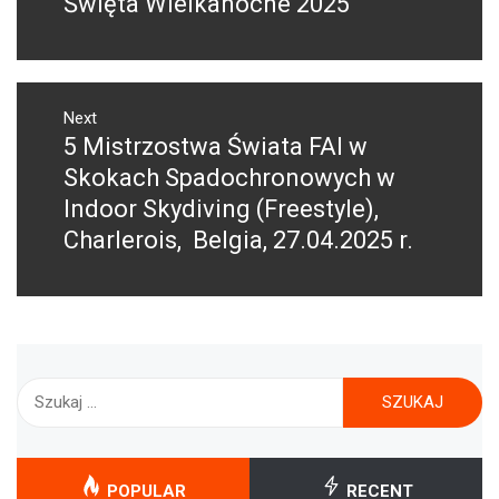
Święta Wielkanocne 2025
Previous
post:
Next
5 Mistrzostwa Świata FAI w
Next
post:
Skokach Spadochronowych w
Indoor Skydiving (Freestyle),
Charlerois, Belgia, 27.04.2025 r.
Szukaj:
POPULAR
RECENT