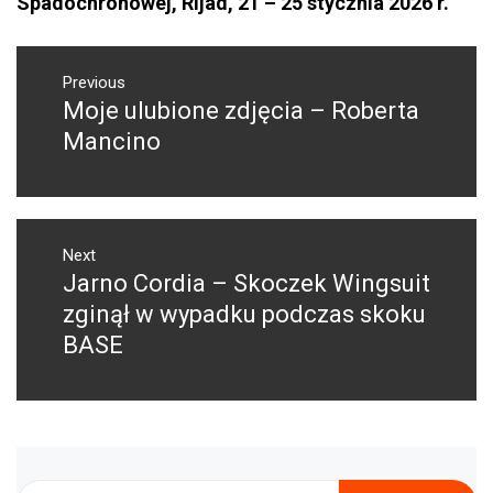
Spadochronowej, Rijad, 21 – 25 stycznia 2026 r.
NAWIGACJA
WPISU
Previous
Moje ulubione zdjęcia – Roberta
Previous
post:
Mancino
Next
Jarno Cordia – Skoczek Wingsuit
Next
post:
zginął w wypadku podczas skoku
BASE
Szukaj: