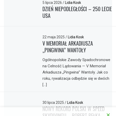
5 lipca 2026
/
Lidia Kosk
DZIEŃ NIEPODLEGŁOŚCI – 250 LECIE
USA
22 maja 2025
/
Lidia Kosk
V MEMORIAŁ ARKADIUSZA
„PINGWINA” WANTOŁY
Ogólnopolskie Zawody Spadochronowe
na Celność Lądowania — V Memoriał
Arkadiusza „Pingwina” Wantoły. Jak co
roku, rywalizacja odbędzie się w dwóch
[…]
30 lipca 2025
/
Lidia Kosk
NOWY REKORD POLSKI W SPEED
SKYDIVINGU – ROBERT PEŁKA –