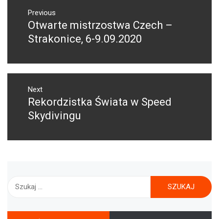
NAWIGACJA
WPISU
Previous
Otwarte mistrzostwa Czech –
Previous
post:
Strakonice, 6-9.09.2020
Next
Rekordzistka Świata w Speed
Next
post:
Skydivingu
Szukaj: