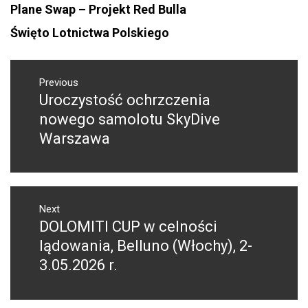
Plane Swap – Projekt Red Bulla
Święto Lotnictwa Polskiego
NAWIGACJA
WPISU
Previous
Uroczystość ochrzczenia
Previous
post:
nowego samolotu SkyDive
Warszawa
Next
DOLOMITI CUP w celności
Next
post:
lądowania, Belluno (Włochy), 2-
3.05.2026 r.