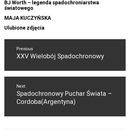
BJ Worth – legenda spadochroniarstwa
światowego
MAJA KUCZYŃSKA
Ulubione zdjęcia
NAWIGACJA
WPISU
Previous
XXV Wielobój Spadochronowy
Previous
post:
Next
Spadochronowy Puchar Świata –
Next
post:
Cordoba(Argentyna)