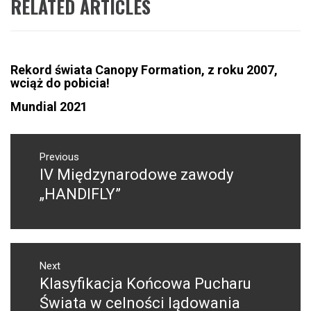
RELATED ARTICLES
Rekord świata Canopy Formation, z roku 2007,
wciąż do pobicia!
Mundial 2021
NAWIGACJA
WPISU
Previous
IV Międzynarodowe zawody
Previous
post:
„HANDIFLY”
Next
Klasyfikacja Końcowa Pucharu
Next
post:
Świata w celności lądowania