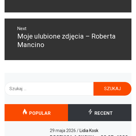
Next
Moje ulubione zdjęcia – Roberta
Next
post:
Mancino
Szukaj:
POPULAR
RECENT
29 maja 2026
/
Lidia Kosk