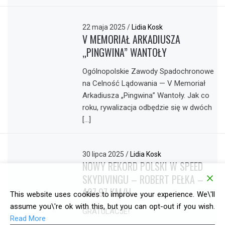
22 maja 2025
/
Lidia Kosk
V MEMORIAŁ ARKADIUSZA
„PINGWINA” WANTOŁY
Ogólnopolskie Zawody Spadochronowe
na Celność Lądowania — V Memoriał
Arkadiusza „Pingwina” Wantoły. Jak co
roku, rywalizacja odbędzie się w dwóch
[…]
30 lipca 2025
/
Lidia Kosk
NOWY REKORD POLSKI W SPEED
SKYDIVINGU – ROBERT PEŁKA –
497,97 KM/H
This website uses cookies to improve your experience. We\'ll
assume you\'re ok with this, but you can opt-out if you wish.
GRATULACJE!
Read More