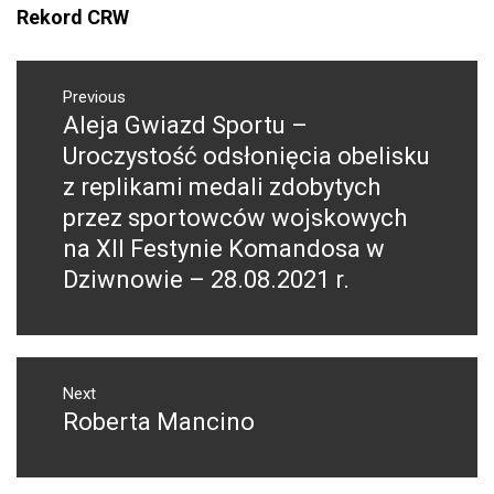
Rekord CRW
NAWIGACJA
WPISU
Previous
Aleja Gwiazd Sportu –
Previous
post:
Uroczystość odsłonięcia obelisku
z replikami medali zdobytych
przez sportowców wojskowych
na XII Festynie Komandosa w
Dziwnowie – 28.08.2021 r.
Next
Roberta Mancino
Next
post: