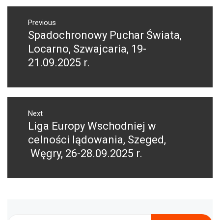
NAWIGACJA
WPISU
Previous
Spadochronowy Puchar Świata,
Previous
post:
Locarno, Szwajcaria, 19-
21.09.2025 r.
Next
Liga Europy Wschodniej w
Next
post:
celności lądowania, Szeged,
Węgry, 26-28.09.2025 r.
Szukaj: