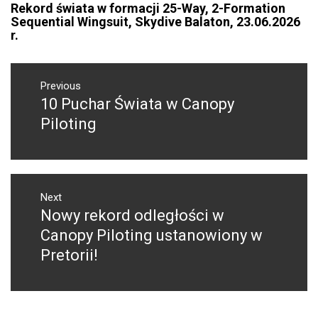
Rekord świata w formacji 25-Way, 2-Formation
Sequential Wingsuit, Skydive Balaton, 23.06.2026
r.
NAWIGACJA
WPISU
Previous
10 Puchar Świata w Canopy
Previous
post:
Piloting
Next
Nowy rekord odległości w
Next
post:
Canopy Piloting ustanowiony w
Pretorii!