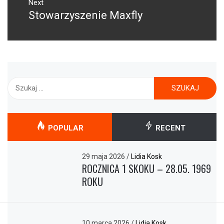
Next
Stowarzyszenie Maxfly
Next
post:
Szukaj:
POPULAR
RECENT
29 maja 2026
/
Lidia Kosk
ROCZNICA 1 SKOKU – 28.05. 1969
ROKU
10 marca 2026
/
Lidia Kosk