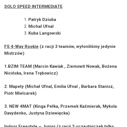
SOLO SPEED INTERMEDIATE
Patryk Dziuba
Michał Ufnal
Kuba Langowski
FS 4-Way Rookie
(z racji 3 teamów, wyłoniliśmy jedynie
Mistrzów)
1.BZIM TEAM (Marcin Kawiak , Ziemowit Nowak, Bożena
Nicińska, Irena Trębowicz)
2. Mapety (Michał Ufnal, Emilia Ufnal , Barbara Stanisz,
Piotr Mielcarek)
3. NEW 4MAT (Kinga Pełka, Przemek Kaźmierak, Mykola
Davydenko, Justyna Dziewięcka)
Indoor Freestyle
– Junior (z racji 3 uczestniczek tylko,