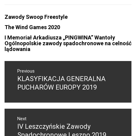
Zawody Swoop Freestyle
The Wind Games 2020
I Memoriał Arkadiusza „PINGWINA” Wantoły
Ogólnopolskie zawody spadochronowe na celność
lądowania
NAWIGACJA
WPISU
Previous
KLASYFIKACJA GENERALNA
Previous
post:
PUCHARÓW EUROPY 2019
Next
IV Leszczyńskie Zawody
Next
post:
Spadochronowe Leszno 2019