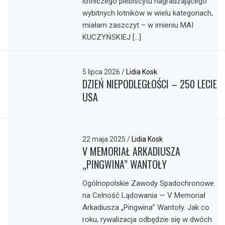
lotniczego plebiscytu nagradzającego
wybitnych lotników w wielu kategoriach,
miałam zaszczyt – w imieniu MAI
KUCZYŃSKIEJ […]
5 lipca 2026
/
Lidia Kosk
DZIEŃ NIEPODLEGŁOŚCI – 250 LECIE
USA
22 maja 2025
/
Lidia Kosk
V MEMORIAŁ ARKADIUSZA
„PINGWINA” WANTOŁY
Ogólnopolskie Zawody Spadochronowe
na Celność Lądowania — V Memoriał
Arkadiusza „Pingwina” Wantoły. Jak co
roku, rywalizacja odbędzie się w dwóch