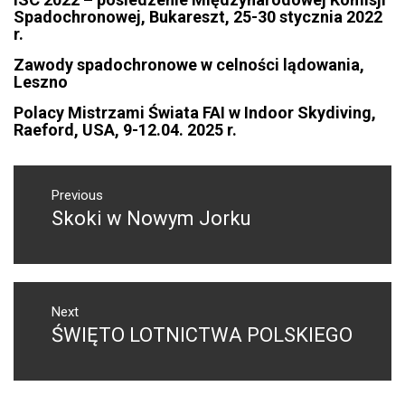
Spadochronowej, Bukareszt, 25-30 stycznia 2022
r.
Zawody spadochronowe w celności lądowania,
Leszno
Polacy Mistrzami Świata FAI w Indoor Skydiving,
Raeford, USA, 9-12.04. 2025 r.
NAWIGACJA
WPISU
Previous
Skoki w Nowym Jorku
Previous
post:
Next
ŚWIĘTO LOTNICTWA POLSKIEGO
Next
post: