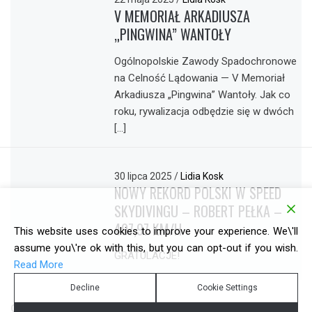
V MEMORIAŁ ARKADIUSZA
„PINGWINA” WANTOŁY
Ogólnopolskie Zawody Spadochronowe
na Celność Lądowania — V Memoriał
Arkadiusza „Pingwina” Wantoły. Jak co
roku, rywalizacja odbędzie się w dwóch
[…]
30 lipca 2025
/
Lidia Kosk
NOWY REKORD POLSKI W SPEED
SKYDIVINGU – ROBERT PEŁKA –
497,97 KM/H
This website uses cookies to improve your experience. We\'ll
assume you\'re ok with this, but you can opt-out if you wish.
GRATULACJE!
Read More
Decline
Cookie Settings
COPYRIGHT © ALL RIGHTS RESERVED.
REALIZACJA: