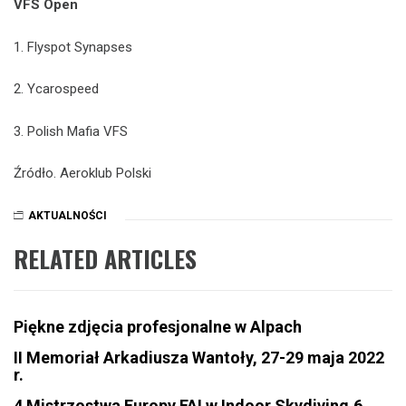
VFS Open
1. Flyspot Synapses
2. Ycarospeed
3. Polish Mafia VFS
Źródło. Aeroklub Polski
AKTUALNOŚCI
RELATED ARTICLES
Piękne zdjęcia profesjonalne w Alpach
II Memoriał Arkadiusza Wantoły, 27-29 maja 2022
r.
4 Mistrzostwa Europy FAI w Indoor Skydiving,6.