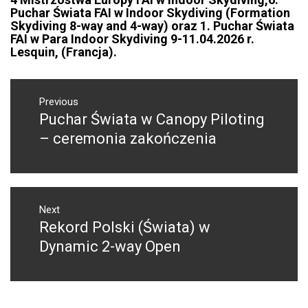
Puchar Świata FAI w Indoor Skydiving (Formation
Skydiving 8-way and 4-way) oraz 1. Puchar Świata
FAI w Para Indoor Skydiving 9-11.04.2026 r.
Lesquin, (Francja).
NAWIGACJA
WPISU
Previous
Puchar Świata w Canopy Piloting
Previous
post:
– ceremonia zakończenia
Next
Rekord Polski (Świata) w
Next
post:
Dynamic 2-way Open