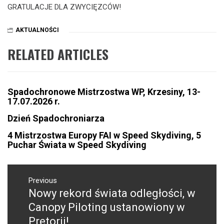
GRATULACJE DLA ZWYCIĘZCÓW!
AKTUALNOŚCI
RELATED ARTICLES
Spadochronowe Mistrzostwa WP, Krzesiny, 13-
17.07.2026 r.
Dzień Spadochroniarza
4 Mistrzostwa Europy FAI w Speed Skydiving, 5
Puchar Świata w Speed Skydiving
NAWIGACJA
WPISU
Previous
Nowy rekord świata odległości, w
Previous
post:
Canopy Piloting ustanowiony w
Pretorii!