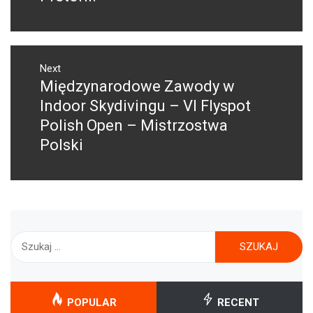
Next
Międzynarodowe Zawody w
Next
post:
Indoor Skydivingu – VI Flyspot
Polish Open – Mistrzostwa
Polski
Szukaj:
POPULAR
RECENT