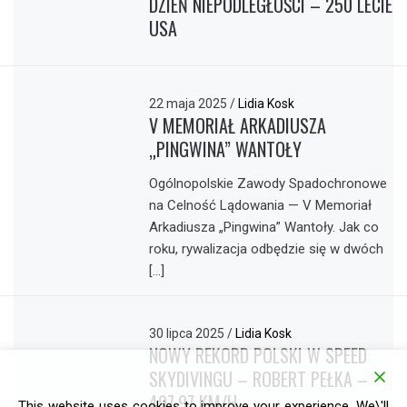
DZIEŃ NIEPODLEGŁOŚCI – 250 LECIE
USA
22 maja 2025
/
Lidia Kosk
V MEMORIAŁ ARKADIUSZA
„PINGWINA” WANTOŁY
Ogólnopolskie Zawody Spadochronowe
na Celność Lądowania — V Memoriał
Arkadiusza „Pingwina” Wantoły. Jak co
roku, rywalizacja odbędzie się w dwóch
[…]
30 lipca 2025
/
Lidia Kosk
NOWY REKORD POLSKI W SPEED
SKYDIVINGU – ROBERT PEŁKA –
497,97 KM/H
This website uses cookies to improve your experience. We\'ll