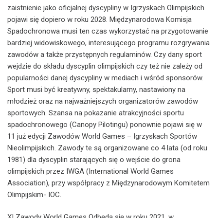
zaistnienie jako oficjalnej dyscypliny w Igrzyskach Olimpijskich
pojawi się dopiero w roku 2028. Międzynarodowa Komisja
Spadochronowa musi ten czas wykorzystać na przygotowanie
bardziej widowiskowego, interesującego programu rozgrywania
zawodów a także przystępnych regulaminów. Czy dany sport
wejdzie do składu dyscyplin olimpijskich czy też nie zależy od
popularności danej dyscypliny w mediach i wśród sponsorów. ​​
Sport musi być kreatywny, spektakularny, nastawiony na
młodzież oraz na najważniejszych organizatorów zawodów
sportowych. Szansa na pokazanie atrakcyjności sportu
spadochronowego (Canopy Pilotingu) ponownie pojawi się w
11 już edycji Zawodów World Games – Igrzyskach Sportów
Nieolimpijskich. Zawody te są organizowane co 4 lata (od roku
1981) dla dyscyplin starających się o wejście do grona
olimpijskich przez IWGA (International World Games
Association), przy współpracy z Międzynarodowym Komitetem
Olimpijskim- IOC.
XI Zawody World Games Odbędą się w roku 2021, w