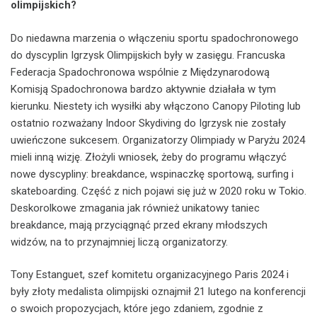
olimpijskich?
Do niedawna marzenia o włączeniu sportu spadochronowego
do dyscyplin Igrzysk Olimpijskich były w zasięgu. Francuska
Federacja Spadochronowa wspólnie z Międzynarodową
Komisją Spadochronowa bardzo aktywnie działała w tym
kierunku. Niestety ich wysiłki aby włączono Canopy Piloting lub
ostatnio rozważany Indoor Skydiving do Igrzysk nie zostały
uwieńczone sukcesem. Organizatorzy Olimpiady w Paryżu 2024
mieli inną wizję. Złożyli wniosek, żeby do programu włączyć
nowe dyscypliny: breakdance, wspinaczkę sportową, surfing i
skateboarding. Część z nich pojawi się już w 2020 roku w Tokio.
Deskorolkowe zmagania jak również unikatowy taniec
breakdance, mają przyciągnąć przed ekrany młodszych
widzów, na to przynajmniej liczą organizatorzy.
Tony Estanguet, szef komitetu organizacyjnego Paris 2024 i
były złoty medalista olimpijski oznajmił 21 lutego na konferencji
o swoich propozycjach, które jego zdaniem, zgodnie z