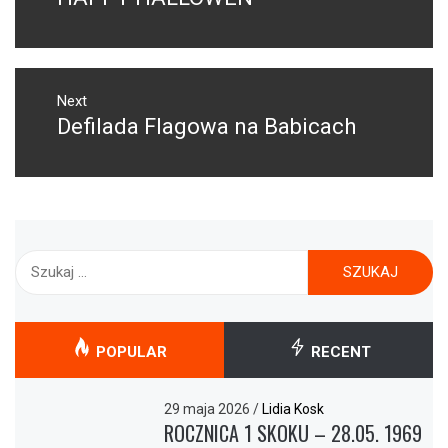
post:
Next
Defilada Flagowa na Babicach
Next
post:
Szukaj:
POPULAR
RECENT
29 maja 2026
/
Lidia Kosk
ROCZNICA 1 SKOKU – 28.05. 1969