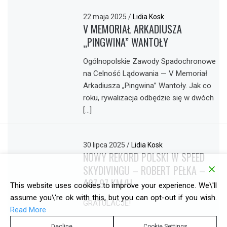
22 maja 2025
/
Lidia Kosk
V MEMORIAŁ ARKADIUSZA
„PINGWINA” WANTOŁY
Ogólnopolskie Zawody Spadochronowe
na Celność Lądowania — V Memoriał
Arkadiusza „Pingwina” Wantoły. Jak co
roku, rywalizacja odbędzie się w dwóch
[…]
30 lipca 2025
/
Lidia Kosk
NOWY REKORD POLSKI W SPEED
SKYDIVINGU – ROBERT PEŁKA –
497,97 KM/H
This website uses cookies to improve your experience. We\'ll
assume you\'re ok with this, but you can opt-out if you wish.
GRATULACJE!
Read More
Decline
Cookie Settings