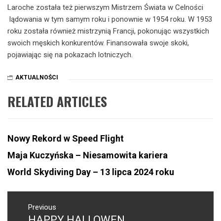
Laroche została też pierwszym Mistrzem Świata w Celności
lądowania w tym samym roku i ponownie w 1954 roku. W 1953
roku została również mistrzynią Francji, pokonując wszystkich
swoich męskich konkurentów. Finansowała swoje skoki,
pojawiając się na pokazach lotniczych.
AKTUALNOŚCI
RELATED ARTICLES
Nowy Rekord w Speed Flight
Maja Kuczyńska – Niesamowita kariera
World Skydiving Day – 13 lipca 2024 roku
NAWIGACJA
WPISU
Previous
HAPPY HALLOWEN
Previous