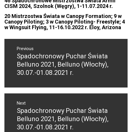
46 Spadochronowe Mistrzostwa Świata Armii
CISM 2024, Szolnok (Węgry), 1-11.07.2024 r.
20 Mistrzostwa Świata w Canopy Formation; 9 w
Canopy Piloting; 3 w Canopy Piloting- Freestyle; 4
w Wingsuit Flying, 11-16.10.2022 r. Eloy, Arizona
NAWIGACJA
WPISU
Previous
Spadochronowy Puchar Świata
Previous
post:
Belluno 2021, Belluno (Włochy),
30.07.-01.08.2021 r.
Next
Spadochronowy Puchar Świata
Next
post:
Belluno 2021, Belluno (Włochy),
30.07.-01.08.2021 r.