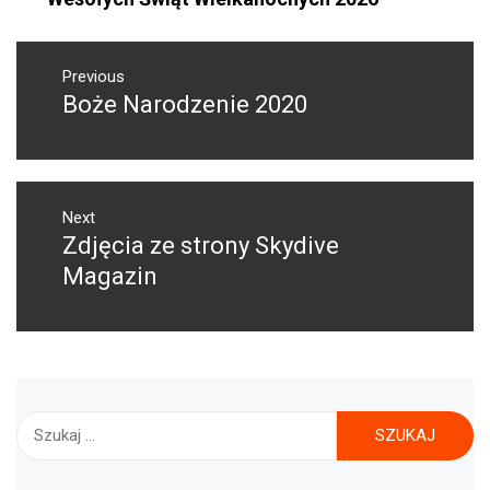
NAWIGACJA
WPISU
Previous
Boże Narodzenie 2020
Previous
post:
Next
Zdjęcia ze strony Skydive
Next
post:
Magazin
Szukaj: