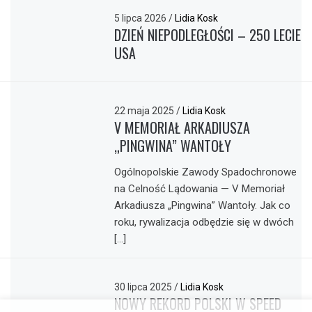
5 lipca 2026
/
Lidia Kosk
DZIEŃ NIEPODLEGŁOŚCI – 250 LECIE
USA
22 maja 2025
/
Lidia Kosk
V MEMORIAŁ ARKADIUSZA
„PINGWINA” WANTOŁY
Ogólnopolskie Zawody Spadochronowe
na Celność Lądowania — V Memoriał
Arkadiusza „Pingwina” Wantoły. Jak co
roku, rywalizacja odbędzie się w dwóch
[…]
30 lipca 2025
/
Lidia Kosk
NOWY REKORD POLSKI W SPEED