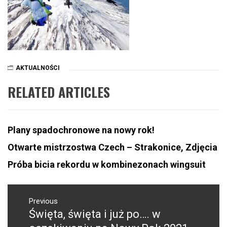
AKTUALNOŚCI
RELATED ARTICLES
Plany spadochronowe na nowy rok!
Otwarte mistrzostwa Czech – Strakonice, Zdjęcia
Próba bicia rekordu w kombinezonach wingsuit
NAWIGACJA
WPISU
Previous
Święta, święta i już po…. w
Previous
post: