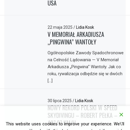
USA
22 maja 2025
/
Lidia Kosk
V MEMORIAŁ ARKADIUSZA
„PINGWINA” WANTOŁY
Ogólnopolskie Zawody Spadochronowe
na Celność Lądowania — V Memoriał
Arkadiusza „Pingwina” Wantoły. Jak co
roku, rywalizacja odbędzie się w dwóch
[…]
30 lipca 2025
/
Lidia Kosk
NOWY REKORD POLSKI W SPEED
SKYDIVINGU – ROBERT PEŁKA –
497,97 KM/H
This website uses cookies to improve your experience. We\'ll