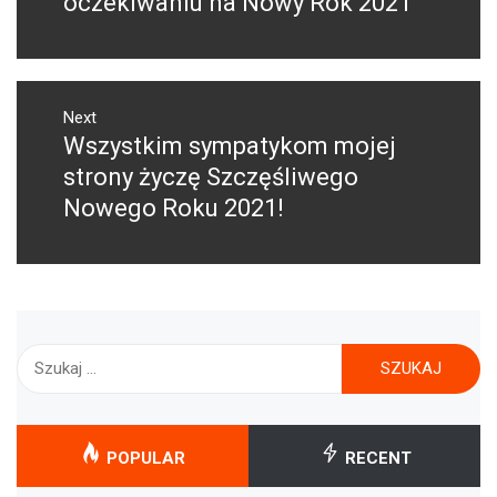
oczekiwaniu na Nowy Rok 2021
Next
Wszystkim sympatykom mojej
Next
post:
strony życzę Szczęśliwego
Nowego Roku 2021!
Szukaj:
POPULAR
RECENT