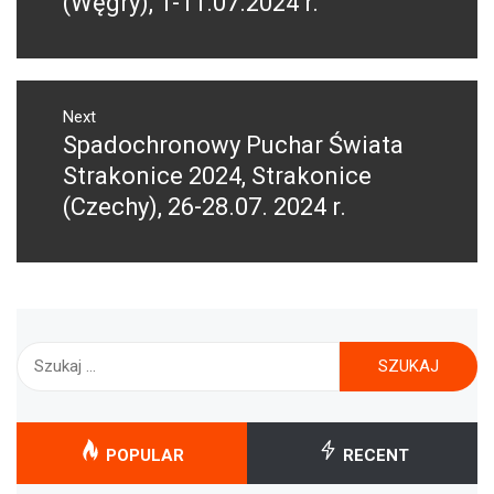
(Węgry), 1-11.07.2024 r.
Next
Spadochronowy Puchar Świata
Next
post:
Strakonice 2024, Strakonice
(Czechy), 26-28.07. 2024 r.
Szukaj:
POPULAR
RECENT