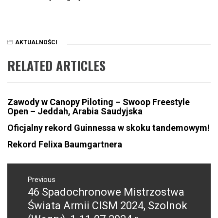
AKTUALNOŚCI
RELATED ARTICLES
Zawody w Canopy Piloting – Swoop Freestyle
Open – Jeddah, Arabia Saudyjska
Oficjalny rekord Guinnessa w skoku tandemowym!
Rekord Felixa Baumgartnera
NAWIGACJA
WPISU
Previous
46 Spadochronowe Mistrzostwa
Previous
post:
Świata Armii CISM 2024, Szolnok