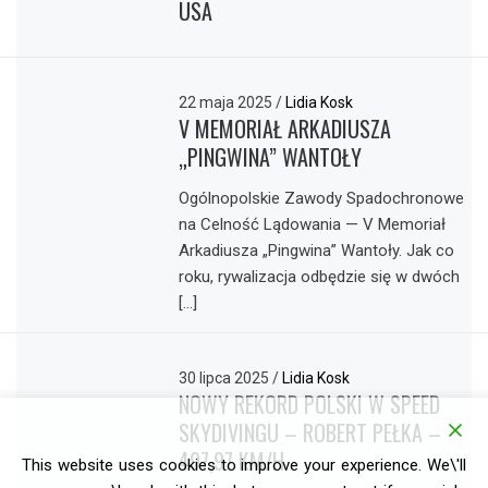
USA
22 maja 2025
/
Lidia Kosk
V MEMORIAŁ ARKADIUSZA
„PINGWINA” WANTOŁY
Ogólnopolskie Zawody Spadochronowe
na Celność Lądowania — V Memoriał
Arkadiusza „Pingwina” Wantoły. Jak co
roku, rywalizacja odbędzie się w dwóch
[…]
30 lipca 2025
/
Lidia Kosk
NOWY REKORD POLSKI W SPEED
SKYDIVINGU – ROBERT PEŁKA –
497,97 KM/H
This website uses cookies to improve your experience. We\'ll