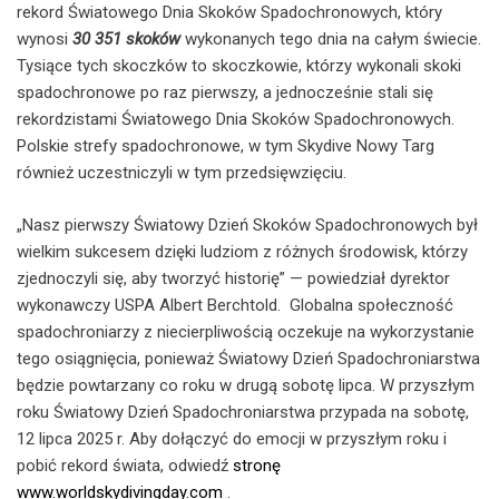
rekord Światowego Dnia Skoków Spadochronowych, który
wynosi
30 351 skoków
wykonanych tego dnia na całym świecie.
Tysiące tych skoczków to skoczkowie, którzy wykonali skoki
spadochronowe po raz pierwszy, a jednocześnie stali się
rekordzistami Światowego Dnia Skoków Spadochronowych.
Polskie strefy spadochronowe, w tym Skydive Nowy Targ
również uczestniczyli w tym przedsięwzięciu.
„Nasz pierwszy Światowy Dzień Skoków Spadochronowych był
wielkim sukcesem dzięki ludziom z różnych środowisk, którzy
zjednoczyli się, aby tworzyć historię” — powiedział dyrektor
wykonawczy USPA Albert Berchtold. Globalna społeczność
spadochroniarzy z niecierpliwością oczekuje na wykorzystanie
tego osiągnięcia, ponieważ Światowy Dzień Spadochroniarstwa
będzie powtarzany co roku w drugą sobotę lipca. W przyszłym
roku Światowy Dzień Spadochroniarstwa przypada na sobotę,
12 lipca 2025 r. Aby dołączyć do emocji w przyszłym roku i
pobić rekord świata, odwiedź
stronę
www.worldskydivingday.com
.