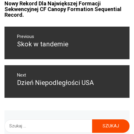
Nowy Rekord Dla Największej Formacji
Sekwencyjnej CF Canopy Formation Sequential
Record.
NAWIGACJA
WPISU
Previous
Skok w tandemie
Previous
post:
Next
Dzień Niepodległości USA
Next
post:
Szukaj: